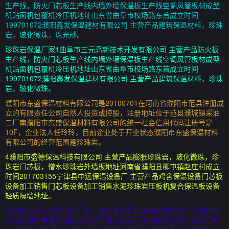
生产线，防火门芯板生产线内墙外墙保温板生产线空调风管板材成型
机贴面机包覆机冷压机地址山东省曲阜市校场路东首成立时间
199701072濮阳鑫发保温建材有限公司 主营产品建筑保温材料，珍珠
岩，玻化微珠，珠光砂。
珍珠岩保温厂家1曲阜市三元高新技术开发有限公司 主营产品防火板
生产线，防火门芯板生产线内墙外墙保温板生产线空调风管板材成型
机贴面机包覆机冷压机地址山东省曲阜市校场路东首成立时间
199701072濮阳鑫发保温建材有限公司 主营产品建筑保温材料，珍珠
岩，玻化微珠。
濮阳市东盛保温材料有限公司是20100701在河南省濮阳市范县注册成
立的有限责任公司自然人投资或控股，注册地址位于范县濮城镇采油
二厂南濮阳市东盛保温材料有限公司的统一社会信用代码注册号是
10F，企业法人任玲玲，目前企业处于开业状态濮阳市东盛保温材料
有限公司的经营范围是珍珠岩。
4濮阳市盛德保温科技有限公司 主营产品膨胀珍珠岩，玻化微珠，珍
珠岩门芯板，憎水珍珠岩外墙板地址河南省濮阳县柳屯镇赵庄村成立
时间201703155宁津县中远保温设备厂 主营产品鸡舍保温设备门芯板
设备加工销售门芯板设备加工销售水泥珍珠岩压板机复合保温板设备
轻质隔墙地址。
濮阳地区有多家珍珠岩厂家，其中爱家灯具装修材料装修材料超市创
艺装修材料等是不错的选择以下是对这些厂家的简要介绍1 爱家灯具