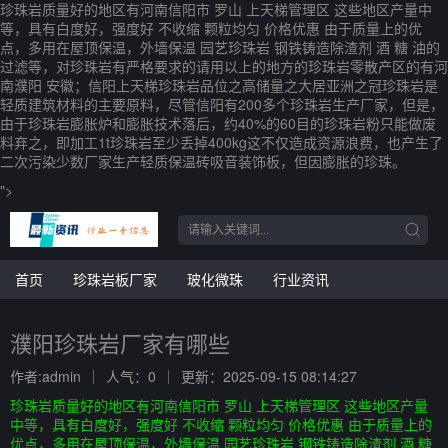
珍珠岩质量好的地区有河南信阳市 罗山 上天梯管理区 这些地区产量中
等，具有白度好，强度好 不收缩 颗粒均匀 价格优惠 由于质量上的优
点，多用在屋顶保温，外墙保温 园艺珍珠岩 钢铁铸造除渣剂 酒 糖 油的
过滤等，对珍珠岩有严格要求的请用以上的地方的珍珠岩零散产区的有河
南濮阳 安徽；信阳上天梯珍珠岩品位之高储量之大居亚洲之冠珍珠岩是
轻质建筑材料的主要原料，尽管信阳有200多个珍珠岩生产厂家，但是，
由于珍珠岩膨胀炉和膨胀技术落后，约40%的60目的珍珠岩粉只能做废
料弃之，即加工1t珍珠岩至少丢掉400kg这不仅造成资源浪费，也产生了
二次污染少数厂家生产轻质保温砖吸音装饰板，但因膨胀的珍珠。
">
首页
珍珠岩板厂家
玻化微珠
行业资讯
濮阳珍珠岩厂家有哪些
作者:admin
人气：0
更新：2025-09-15 08:14:27
珍珠岩质量好的地区有河南信阳市 罗山 上天梯管理区 这些地区产量
中等，具有白度好，强度好 不收缩 颗粒均匀 价格优惠 由于质量上的
优点，多用在屋顶保温，外墙保温 园艺珍珠岩 钢铁铸造除渣剂 酒 糖