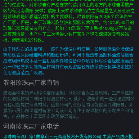
油的过滤等，对珍珠岩有严格要求的请用以上的地方的珍珠岩零散产
区的有河南濮阳 安徽；信阳上天梯珍珠岩品位之高储量之大居亚洲之
冠珍珠岩是轻质建筑材料的主要原料，尽管信阳有200多个珍珠岩生
产厂家，但是，由于珍珠岩膨胀炉和膨胀技术落后，约40%的60目的
珍珠岩粉只能做废料弃之，即加工1t珍珠岩至少丢掉400kg这不仅造
成资源浪费，也产生了二次污染少数厂家生产轻质保温砖吸音装饰
板，但因膨胀的珍珠。
由于珍珠岩的质量轻，一般作为保温材料使用，如屋面保温外墙保温
等珍珠岩原砂经细粉碎和超细粉碎，可用于橡塑制品颜料油漆油墨合
成玻璃隔热胶木及一些机械构件和设备中作填充料珍珠岩经膨胀而成
为一种轻质多功能新型材料具有表观密度轻导热系数低化学稳定性好
使用温度范围广吸湿。
濮阳珍珠岩厂家直销
濮阳县柳屯镇光明珍珠岩保温板厂以珍珠岩为主要原料，生产高性能
的保温板材料二濮阳市保温建材公司 此外，濮阳市的一些保温建材公
司也可能提供保温材料，这些公司的业务范围可能覆盖到濮阳县，如
濮阳市晟伟保温建材有限公司该公司专注于保温材料的研发生产和销
售，产品种类丰富濮阳市政茂保温建筑。
河南珍珠岩厂家电话
珍珠岩保温厂家1曲阜市三元高新技术开发有限公司 主营产品防火板