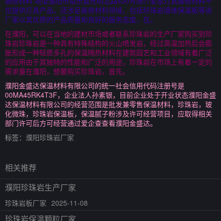
装修材料 地址濮阳市南乐县光明北路430号简介爱家灯具装修材料不
仅提供灯具产品，还涉足装修材料领域，包括珍珠岩墙体保温板等该
厂家以其优质的产品质量和良好的服务态度，在。
在濮阳，可以在当地的建材市场或者联系珍珠岩的生产厂家购买到珍
珠岩珍珠岩是一种具有特殊结构的火山喷发岩，经过高温加热后会膨
胀形成一种轻质多孔的保温隔热材料在建筑园艺和工业领域有着广泛
的应用由于其独特的性能和广泛的用途，珍珠岩在市场上有着一定的
需求量在濮阳，想要购买珍珠岩，首先。
濮阳金盛达保温材料有限公司的统一社会信用代码注册号是
00MA45RK4T3F，企业法人孙素银，目前企业处于开业状态濮阳金盛
达保温材料有限公司的经营范围是批发兼零售保温材料，珍珠岩，玻
化微珠，珍珠岩保温板，保温腻子粉涉及许可经营项目，应取得相关
部门许可后方可经营通过爱企查查看濮阳金盛达。
标签：
濮阳珍珠岩厂家
相关推荐
濮阳珍珠岩生产厂家
珍珠岩板厂家
2025-11-08
珍珠岩保温颗粒厂家