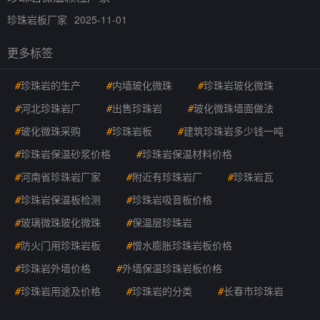
珍珠岩板厂家
2025-11-01
更多标签
#
珍珠岩的生产
#
内墙玻化微珠
#
珍珠岩玻化微珠
#
河北珍珠岩厂
#
出售珍珠岩
#
玻化微珠墙面做法
#
玻化微珠采购
#
珍珠岩板
#
建筑珍珠岩多少钱一吨
#
珍珠岩保温砂浆价格
#
珍珠岩保温材料价格
#
河南省珍珠岩厂家
#
附近有珍珠岩厂
#
珍珠岩瓦
#
珍珠岩保温板检测
#
珍珠岩吸音板价格
#
玻璃微珠玻化微珠
#
保温层珍珠岩
#
防火门用珍珠岩板
#
憎水膨胀珍珠岩板价格
#
珍珠岩外墙价格
#
外墙保温珍珠岩板价格
#
珍珠岩用途及价格
#
珍珠岩的分类
#
长春市珍珠岩