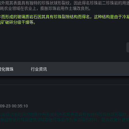
的外观其表面具有独特的珍珠状球形裂纹，因此得名珍珠岩二珍珠岩的用
耗农业领域在农业上，膨胀珍珠岩用作土壤改良剂。
件而形成的玻璃质岩石因其具有珍珠裂隙结构而得名，这种结构是由于冷凝
选矿破碎分级干燥等。
玻化微珠
行业资讯
9-23 00:35:10
山岩经过长时间的地质作用形成的外观其表面具有独特的珍珠状球形裂纹
以制成膨胀珍珠岩建筑领域膨胀珍珠岩作为保温隔热材料，能有效提升建