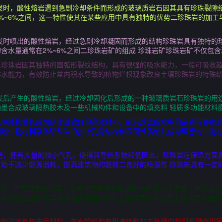
发时，酸性熔岩遇到急剧冷却条件而形成的玻璃质岩石因其具有珍珠裂隙
%~6%之间，这一特性使其在某些应用中具有独特的优势二珍珠岩的加工
发时喷出的酸性熔岩，经过急剧冷却凝固而形成的结构珍珠岩具有独特的
含水量通常在2%~6%之间二珍珠岩矿的组成 珍珠岩矿珍珠岩矿不仅包
珍珠岩因其独特的圆弧形裂纹结构，具有很强的吸水能力，一般可吸收超
排水能力，有效防止盆内积水导致的植物烂根现象改良土壤珍珠岩的特殊
发后产生的酸性熔岩，经过冷却固化后形成的一种玻璃质岩石珍珠岩的用
墨合成玻璃隔热胶木及一些机械构件和设备中的填充料 轻质多功能材料
孔隙结构使其成为制作过滤器的高效材料，能有效去除水中的杂质有害物
领域生物材料载体珍珠岩的独特孔隙结构和表面性质使其成为理想的生物
特，拥有大量的微小气孔，使得其导热系数较低因此，珍珠岩在保温方面
助于减少能源消耗，提高建筑物的能效二良好的吸湿性 珍珠岩具有一定
弧形，且内部带有裂纹，这些特性使得它能够吸收超过自身重量一半的水
有效防止因积水造成的根系腐烂问题3 土壤改良珍珠岩在土壤改良方面
滤剂过滤剂和去污材料，在水饮料和有机液体的加工处理中起到关键作用