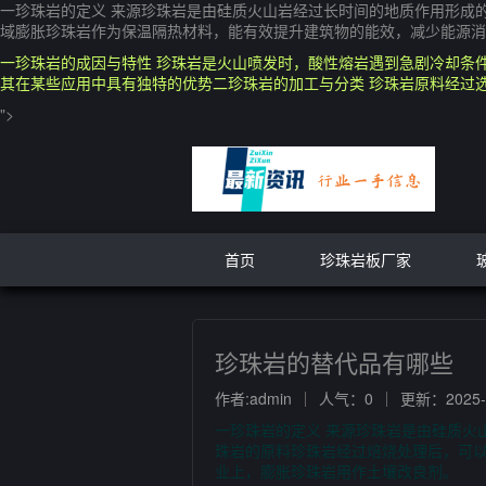
一珍珠岩的定义 来源珍珠岩是由硅质火山岩经过长时间的地质作用形成
域膨胀珍珠岩作为保温隔热材料，能有效提升建筑物的能效，减少能源消
一珍珠岩的成因与特性 珍珠岩是火山喷发时，酸性熔岩遇到急剧冷却条
其在某些应用中具有独特的优势二珍珠岩的加工与分类 珍珠岩原料经过
">
首页
珍珠岩板厂家
珍珠岩的替代品有哪些
作者:admin
人气：0
更新：2025-0
一珍珠岩的定义 来源珍珠岩是由硅质火
珠岩的原料珍珠岩经过焙烧处理后，可
业上，膨胀珍珠岩用作土壤改良剂。