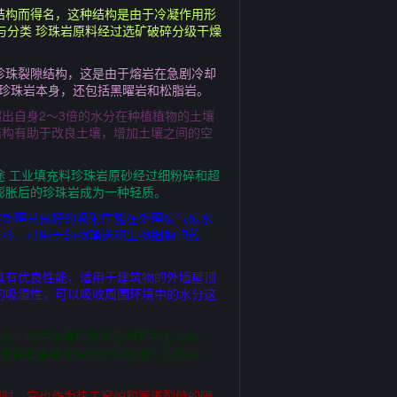
结构而得名，这种结构是由于冷凝作用形
与分类 珍珠岩原料经过选矿破碎分级干燥
珍珠裂隙结构，这是由于熔岩在急剧冷却
含珍珠岩本身，还包括黑曜岩和松脂岩。
出自身2～3倍的水分在种植植物的土壤
结构有助于改良土壤，增加土壤之间的空
途 工业填充料珍珠岩原砂经过细粉碎和超
膨胀后的珍珠岩成为一种轻质。
质处理其良好的吸附性能在处理废气废水
材料，可用于药物输送和生物细胞的载
具有优良性能，适用于建筑物的外墙屋顶
的吸湿性，可以吸收周围环境中的水分这
分这一特性使得珍珠岩在园艺中尤为有
也发挥着重要作用将珍珠岩加入土壤中，
同时，它也作为热工窑炉和管道裂缝的隔